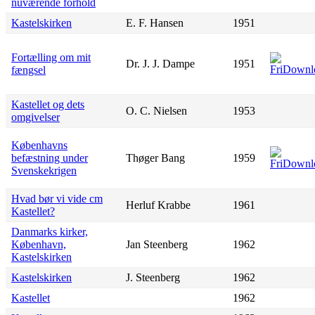
nuværende forhold
Kastelskirken
E. F. Hansen
1951
Fortælling om mit
Dr. J. J. Dampe
1951
fængsel
Kastellet og dets
O. C. Nielsen
1953
omgivelser
Københavns
befæstning under
Thøger Bang
1959
Svenskekrigen
Hvad bør vi vide cm
Herluf Krabbe
1961
Kastellet?
Danmarks kirker,
København,
Jan Steenberg
1962
Kastelskirken
Kastelskirken
J. Steenberg
1962
Kastellet
1962