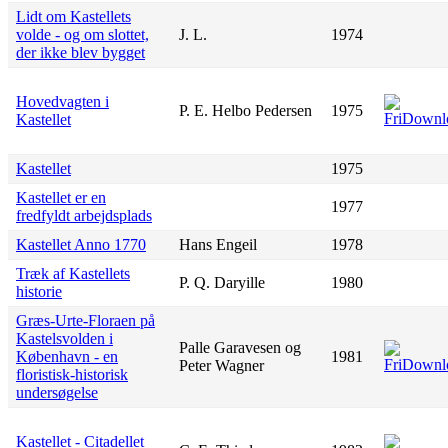
Lidt om Kastellets
volde - og om slottet,
J. L.
1974
der ikke blev bygget
Hovedvagten i
P. E. Helbo Pedersen
1975
Kastellet
Kastellet
1975
Kastellet er en
1977
fredfyldt arbejdsplads
Kastellet Anno 1770
Hans Engeil
1978
Træk af Kastellets
P. Q. Daryille
1980
historie
Græs-Urte-Floraen på
Kastelsvolden i
Palle Garavesen og
København - en
1981
Peter Wagner
floristisk-historisk
undersøgelse
Kastellet - Citadellet