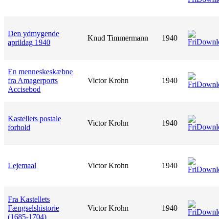
Den ydmygende
Knud Timmermann
1940
aprildag 1940
En menneskeskæbne
fra Amagerports
Victor Krohn
1940
Accisebod
Kastellets postale
Victor Krohn
1940
forhold
Lejemaal
Victor Krohn
1940
Fra Kastellets
Fængselshistorie
Victor Krohn
1940
(1685-1704)