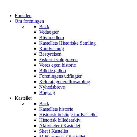
Forsiden
Om foreningen
Back
Vedtægter
Bliv medlem
Kastellets Historiske Samling
Rundvisning
Bestyrelsen
Fiskeri i voldgraven
Vores egen historie
Billede galleri
Foreningens udflugter
Referat, generalforsamling
Nyhedsbreve
Bogsalg
Kastellet
Back
Kastellets historie
Historisk tidslinje for Kastellet
Historisk billedearkiv
Aktiviteter i Kastellet
Sket i Kastellet
Militærmusik i Kastellet