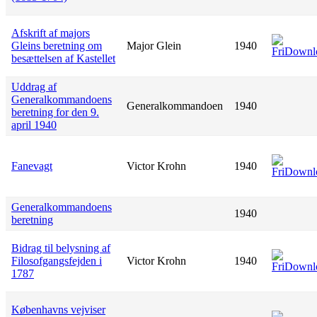
Afskrift af majors
Gleins beretning om
Major Glein
1940
besættelsen af Kastellet
Uddrag af
Generalkommandoens
Generalkommandoen
1940
beretning for den 9.
april 1940
Fanevagt
Victor Krohn
1940
Generalkommandoens
1940
beretning
Bidrag til belysning af
Filosofgangsfejden i
Victor Krohn
1940
1787
Københavns vejviser