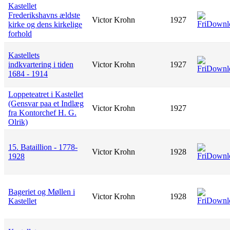
Kastellet
Frederikshavns ældste
Victor Krohn
1927
kirke og dens kirkelige
forhold
Kastellets
indkvartering i tiden
Victor Krohn
1927
1684 - 1914
Loppeteatret i Kastellet
(Gensvar paa et Indlæg
Victor Krohn
1927
fra Kontorchef H. G.
Olrik)
15. Bataillion - 1778-
Victor Krohn
1928
1928
Bageriet og Møllen i
Victor Krohn
1928
Kastellet