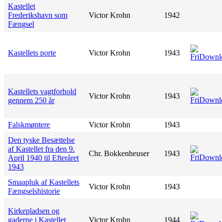
Kastellet
Frederikshavn som
Victor Krohn
1942
Fængsel
Kastellets porte
Victor Krohn
1943
Kastellets vagtforhold
Victor Krohn
1943
gennem 250 år
Falskmøntere
Victor Krohn
1943
Den tyske Besættelse
af Kastellet fra den 9.
Chr. Bokkenheuser
1943
April 1940 til Efteråret
1943
Smaapluk af Kastellets
Victor Krohn
1943
Fængselshistorie
Kirkepladsen og
gaderne i Kastellet
Victor Krohn
1944