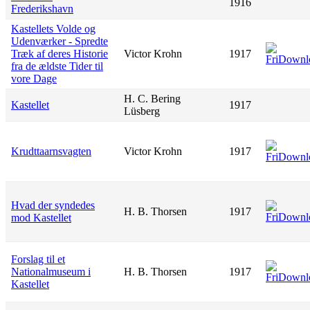
1916
Frederikshavn
Kastellets Volde og
Udenværker - Spredte
Træk af deres Historie
Victor Krohn
1917
fra de ældste Tider til
vore Dage
H. C. Bering
Kastellet
1917
Lüsberg
Krudttaarnsvagten
Victor Krohn
1917
Hvad der syndedes
H. B. Thorsen
1917
mod Kastellet
Forslag til et
Nationalmuseum i
H. B. Thorsen
1917
Kastellet