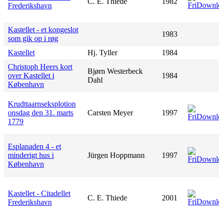
C. E. Thiede
1982
Frederikshavn
Kastellet - et kongeslot
1983
som gik op i røg
Kastellet
Hj. Tyller
1984
Christoph Heers kort
Bjørn Westerbeck
over Kastellet i
1984
Dahl
København
Krudttaarnseksplotion
onsdag den 31. marts
Carsten Meyer
1997
1779
Esplanaden 4 - et
minderigt hus i
Jürgen Hoppmann
1997
København
Kastellet - Citadellet
C. E. Thiede
2001
Frederikshavn