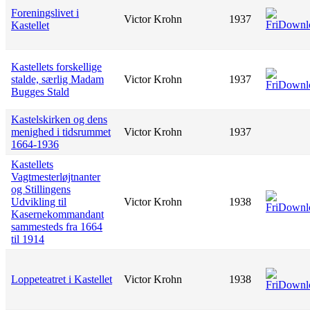
Foreningslivet i
Victor Krohn
1937
Kastellet
Kastellets forskellige
stalde, særlig Madam
Victor Krohn
1937
Bugges Stald
Kastelskirken og dens
menighed i tidsrummet
Victor Krohn
1937
1664-1936
Kastellets
Vagtmesterløjtnanter
og Stillingens
Udvikling til
Victor Krohn
1938
Kasernekommandant
sammesteds fra 1664
til 1914
Loppeteatret i Kastellet
Victor Krohn
1938