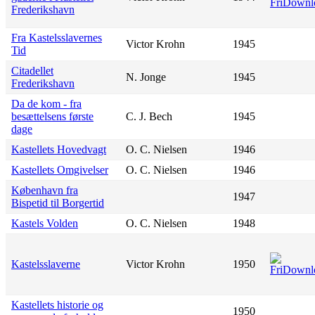
Frederikshavn
Fra Kastelsslavernes
Victor Krohn
1945
Tid
Citadellet
N. Jonge
1945
Frederikshavn
Da de kom - fra
besættelsens første
C. J. Bech
1945
dage
Kastellets Hovedvagt
O. C. Nielsen
1946
Kastellets Omgivelser
O. C. Nielsen
1946
København fra
1947
Bispetid til Borgertid
Kastels Volden
O. C. Nielsen
1948
Kastelsslaverne
Victor Krohn
1950
Kastellets historie og
1950