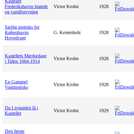
Kastellet
Frederikshavns brønde
Victor Krohn
1928
og vandforsyning
Særlig instruks for
Københavns
G. Kestenholz
1928
Hovedvagt
Kastellets Mærkedage
Victor Krohn
1928
i Tiden 1664-1914
En Gammel
Victor Krohn
1928
Vagtinstruks
Da Livgarden lå i
Victor Krohn
1929
Kastellet
Den første