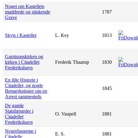
Noget om Kastellets
muddrede og stinkende
1787
Grave
Skyts i Kastellet
L. Key
1813
Garnisonskirken og
kirken i Citadellet
Frederik Thaarup
1830
Frederikshavn
En lille Historie i
Citadellet, og nogle
1845
Bemærkninger om en
Arrest sammesteds
De gamle
Statsfængsler i
O. Vaupell
1881
Citadellet
Frederikshavn
Negerfangeme i
E. S.
1881
Citadelle