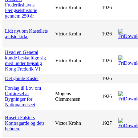
Frederikshavns
Victor Krohn
1926
Fængselshistorie
gennem 250 år
Lidt nyt om Kastellets
Victor Krohn
1926
ældste kirke
Hvad en General
kunde beskæftige sig
Victor Krohn
1926
med under højsalig
Kong Frederik VI
Det gamle Kastel
1926
Forslag til Lov om
Opføresel af
Mogens
1926
Bygninger for
Clemmensen
Nationalmuseet
Huset i Falsters
Kontragarde og dets
Victor Krohn
1927
beboere