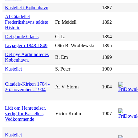
Kastellet i København
1887
Af Citadellet
Frederikshavns ældste
Fr. Meidell
1892
Historie
Det gamle Glacis
C. L.
1894
Livjæger i 1848-1849
Otto B. Wroblewski
1895
Det nye Aarhundredes
B. Em
1899
København.
Kastellet
S. Peter
1900
Citadels-Kirken 1704 -
A. V. Storm
1904
26. november - 1904
Lidt om Henrettelser,
særlig for Kastellets
Victor Krohn
1907
Vedkommende
Kastellet