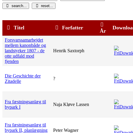
search...
reset...
Titel
Forfatter
Downloa
År
Forsvarssamarbejdet
mellem kanonbåde og
landstyrker 1807 - de
Henrik Saxtorph
otte udfald mod
fjenden
Die Geschichte der
?
Zitadelle
Fra fæstningsanlæg til
Naja Kløve Lassen
bypark I
Fra fæstningsanlæg til
bypark II, planlægning
Peter Wagner