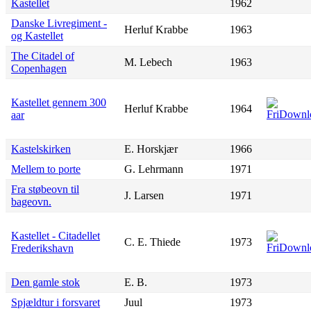
Kastellet
1962
Danske Livregiment -
Herluf Krabbe
1963
og Kastellet
The Citadel of
M. Lebech
1963
Copenhagen
Kastellet gennem 300
Herluf Krabbe
1964
aar
Kastelskirken
E. Horskjær
1966
Mellem to porte
G. Lehrmann
1971
Fra støbeovn til
J. Larsen
1971
bageovn.
Kastellet - Citadellet
C. E. Thiede
1973
Frederikshavn
Den gamle stok
E. B.
1973
Spjældtur i forsvaret
Juul
1973