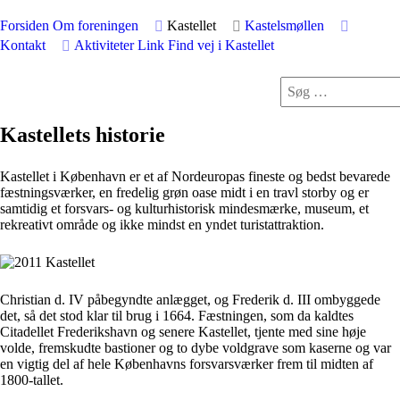
Forsiden
Om foreningen
Kastellet
Kastelsmøllen
Kontakt
Aktiviteter
Link
Find vej i Kastellet
Kastellets historie
Kastellet i København er et af Nordeuropas fineste og bedst bevarede
fæstningsværker, en fredelig grøn oase midt i en travl storby og er
samtidig et forsvars- og kulturhistorisk mindesmærke, museum, et
rekreativt område og ikke mindst en yndet turistattraktion.
Christian d. IV påbegyndte anlægget, og Frederik d. III ombyggede
det, så det stod klar til brug i 1664. Fæstningen, som da kaldtes
Citadellet Frederikshavn og senere Kastellet, tjente med sine høje
volde, fremskudte bastioner og to dybe voldgrave som kaserne og var
en vigtig del af hele Københavns forsvarsværker frem til midten af
1800-tallet.