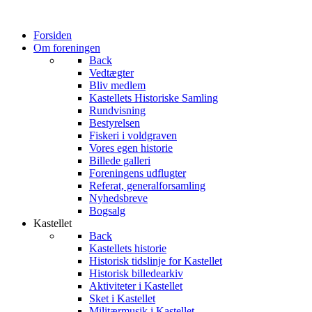
Forsiden
Om foreningen
Back
Vedtægter
Bliv medlem
Kastellets Historiske Samling
Rundvisning
Bestyrelsen
Fiskeri i voldgraven
Vores egen historie
Billede galleri
Foreningens udflugter
Referat, generalforsamling
Nyhedsbreve
Bogsalg
Kastellet
Back
Kastellets historie
Historisk tidslinje for Kastellet
Historisk billedearkiv
Aktiviteter i Kastellet
Sket i Kastellet
Militærmusik i Kastellet