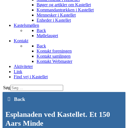
Bøger og artikler om Kastellet
Kommandantrækken i Kastellet
Mennesker i Kastellet
Enheder i Kastellet
Kastelsmøllen
Back
Møllelauget
Kontakt
Back
Kontakt foreningen
Kontakt samlingen
Kontakt Webmaster
Aktiviteter
Link
Find vej i Kastellet
Søg
Back
Esplanaden ved Kastellet. Et 150
Aars Minde