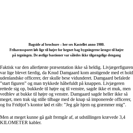
Bagside af brochure – her ses Kastellet anno 1980.
Frihavnssporet løb lige til højre for hegnet bag bygningerne længst til højre
på tegningen. De østlige bastioner var således ikke tilgængelige dengang
Faktisk var den allerførste præsentation ikke så heldig. Livjægerfiguren
var lige blevet færdig, da Knud Damgaard kom anstigende med et hold
udenlandske officerer, der skulle bese vidunderet. Damgaard befalede
”start figuren” og man trykkede håbefuldt på knappen. Livjægeren
rettede sig op, bukkede til højre og til venstre, sagde ikke et muk, men
vedblev at bukke til højre og venstre. Damgaard sagde heller ikke så
meget, men trak sig stille tilbage med de knap så imponerede officerer,
og fra Fridtjof’s kontor lød et råb: ”Jeg går hjem og græmmer mig”.
Men at meget kunne gå galt fremgår af, at udstillingen krævede 3,4
KILOMETER kabler.