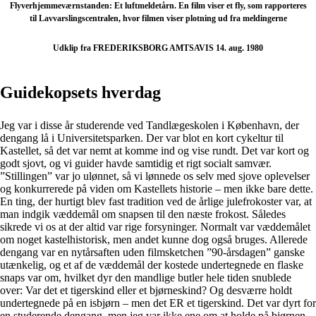
Flyverhjemmeværnstanden: Et luftmeldetårn. En film viser et fly, som rapporteres
til Lavvarslingscentralen, hvor filmen viser plotning ud fra meldingerne
Udklip fra FREDERIKSBORG AMTSAVIS 14. aug. 1980
Guidekopsets hverdag
Jeg var i disse år studerende ved Tandlægeskolen i København, der
dengang lå i Universitetsparken. Der var blot en kort cykeltur til
Kastellet, så det var nemt at komme ind og vise rundt. Det var kort og
godt sjovt, og vi guider havde samtidig et rigt socialt samvær.
”Stillingen” var jo ulønnet, så vi lønnede os selv med sjove oplevelser
og konkurrerede på viden om Kastellets historie – men ikke bare dette.
En ting, der hurtigt blev fast tradition ved de årlige julefrokoster var, at
man indgik væddemål om snapsen til den næste frokost. Således
sikrede vi os at der altid var rige forsyninger. Normalt var væddemålet
om noget kastelhistorisk, men andet kunne dog også bruges. Allerede
dengang var en nytårsaften uden filmsketchen ”90-årsdagen” ganske
utænkelig, og et af de væddemål der kostede undertegnede en flaske
snaps var om, hvilket dyr den mandlige butler hele tiden snublede
over: Var det et tigerskind eller et bjørneskind? Og desværre holdt
undertegnede på en isbjørn – men det ER et tigerskind. Det var dyrt for
en studerende dengang, men jeg var ikke ene om at holde på bjørnen,