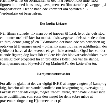
Hjemmeværnet og oprindelsen til det. Når Helbo holdt inde, stod
figuren blot med hans ansigt tavst, mens en film startede på væggen på
trappeafsatsen. Denne handlede kortfattet om optakten til 2.
Verdenskrig og besættelsen.
Den færdige Livjæger
Når filmen sluttede, gik man op ad trappen til 1.sal, hvor der dels stod
en montre med effekter fra modstandsbevægelsen, dels startede endnu
en film, denne gang på en TV-monitor, der handlede om befrielsen og
optakten til Hjemmeværnet – og så gik man ind i selve udstillingen, der
fyldte det halve af den øverste etage – hele østenden. Også her var der
talende figurer, dog lavet lidt enklere idet det blot var voksdukker, hvor
et ansigt blev projiceret fra en projektor i loftet. Der var tre stande,
Hærhjemmeværn, FlyverHJV og MarineHJV, der kørte efter tur.
Hærhjemmeværnsstanden
For alle tre gjaldt, at det var vigtigt IKKE at lægge vægten på kamp og
krig, hvorfor alle tre stande handlede om bevogtning og overvågning.
Faktisk var der adskillige, meget ”røde” lærere, der havde klasser inde
at se udstillingen, som roste den meget for dens sobre måde at
præsentere tingene og Hjemmeværnet på.