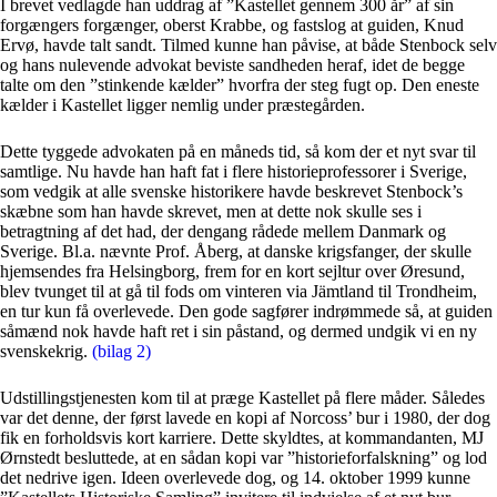
I brevet vedlagde han uddrag af ”Kastellet gennem 300 år” af sin
forgængers forgænger, oberst Krabbe, og fastslog at guiden, Knud
Ervø, havde talt sandt. Tilmed kunne han påvise, at både Stenbock selv
og hans nulevende advokat beviste sandheden heraf, idet de begge
talte om den ”stinkende kælder” hvorfra der steg fugt op. Den eneste
kælder i Kastellet ligger nemlig under præstegården.
Dette tyggede advokaten på en måneds tid, så kom der et nyt svar til
samtlige. Nu havde han haft fat i flere historieprofessorer i Sverige,
som vedgik at alle svenske historikere havde beskrevet Stenbock’s
skæbne som han havde skrevet, men at dette nok skulle ses i
betragtning af det had, der dengang rådede mellem Danmark og
Sverige. Bl.a. nævnte Prof. Åberg, at danske krigsfanger, der skulle
hjemsendes fra Helsingborg, frem for en kort sejltur over Øresund,
blev tvunget til at gå til fods om vinteren via Jämtland til Trondheim,
en tur kun få overlevede. Den gode sagfører indrømmede så, at guiden
såmænd nok havde haft ret i sin påstand, og dermed undgik vi en ny
svenskekrig.
(
bilag 2
)
Udstillingstjenesten kom til at præge Kastellet på flere måder. Således
var det denne, der først lavede en kopi af Norcoss’ bur i 1980, der dog
fik en forholdsvis kort karriere. Dette skyldtes, at kommandanten, MJ
Ørnstedt besluttede, at en sådan kopi var ”historieforfalskning” og lod
det nedrive igen. Ideen overlevede dog, og 14. oktober 1999 kunne