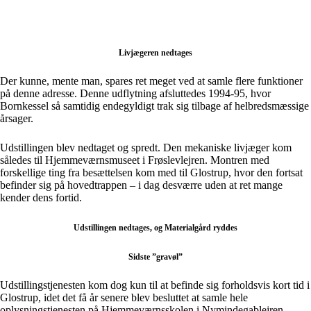
Livjægeren nedtages
Der kunne, mente man, spares ret meget ved at samle flere funktioner
på denne adresse. Denne udflytning afsluttedes 1994-95, hvor
Bornkessel så samtidig endegyldigt trak sig tilbage af helbredsmæssige
årsager.
Udstillingen blev nedtaget og spredt. Den mekaniske livjæger kom
således til Hjemmeværnsmuseet i Frøslevlejren. Montren med
forskellige ting fra besættelsen kom med til Glostrup, hvor den fortsat
befinder sig på hovedtrappen – i dag desværre uden at ret mange
kender dens fortid.
Udstillingen nedtages, og Materialgård ryddes
Sidste ”gravøl”
Udstillingstjenesten kom dog kun til at befinde sig forholdsvis kort tid i
Glostrup, idet det få år senere blev besluttet at samle hele
oplysningstjenesten på Hjemmeværnsskolen i Nymindegablejren,