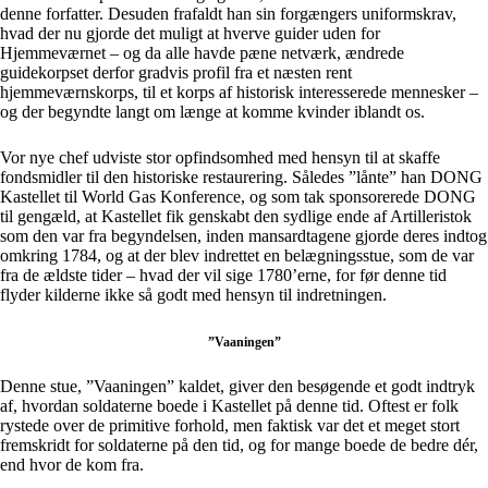
denne forfatter. Desuden frafaldt han sin forgængers uniformskrav,
hvad der nu gjorde det muligt at hverve guider uden for
Hjemmeværnet – og da alle havde pæne netværk, ændrede
guidekorpset derfor gradvis profil fra et næsten rent
hjemmeværnskorps, til et korps af historisk interesserede mennesker –
og der begyndte langt om længe at komme kvinder iblandt os.
Vor nye chef udviste stor opfindsomhed med hensyn til at skaffe
fondsmidler til den historiske restaurering. Således ”lånte” han DONG
Kastellet til World Gas Konference, og som tak sponsorerede DONG
til gengæld, at Kastellet fik genskabt den sydlige ende af Artilleristok
som den var fra begyndelsen, inden mansardtagene gjorde deres indtog
omkring 1784, og at der blev indrettet en belægningsstue, som de var
fra de ældste tider – hvad der vil sige 1780’erne, for før denne tid
flyder kilderne ikke så godt med hensyn til indretningen.
”Vaaningen”
Denne stue, ”Vaaningen” kaldet, giver den besøgende et godt indtryk
af, hvordan soldaterne boede i Kastellet på denne tid. Oftest er folk
rystede over de primitive forhold, men faktisk var det et meget stort
fremskridt for soldaterne på den tid, og for mange boede de bedre dér,
end hvor de kom fra.