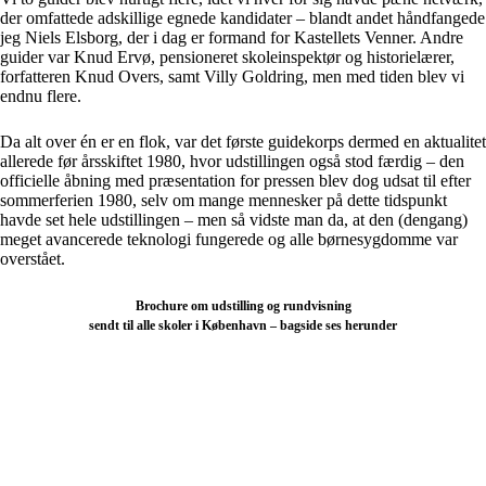
der omfattede adskillige egnede kandidater – blandt andet håndfangede
jeg Niels Elsborg, der i dag er formand for Kastellets Venner. Andre
guider var Knud Ervø, pensioneret skoleinspektør og historielærer,
forfatteren Knud Overs, samt Villy Goldring, men med tiden blev vi
endnu flere.
Da alt over én er en flok, var det første guidekorps dermed en aktualitet
allerede før årsskiftet 1980, hvor udstillingen også stod færdig – den
officielle åbning med præsentation for pressen blev dog udsat til efter
sommerferien 1980, selv om mange mennesker på dette tidspunkt
havde set hele udstillingen – men så vidste man da, at den (dengang)
meget avancerede teknologi fungerede og alle børnesygdomme var
overstået.
Brochure om udstilling og rundvisning
sendt til alle skoler i København – bagside ses herunder