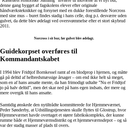
”Kastellets Historiske Samling” invitere til indvielse af et nyt bur,
denne gang bygget af fagskolens elever efter originale
håndværksteknikker og forsynet med en dukke forestillende Norcross
med sine mus – buret findes stadig i hans celle, dog p.t. desværre uden
gulvet, da dette blev ødelagt ved oversvømmelse efter et stort skybrud
2011.
Norcross i sit bur, før gulvet blev ødelagt.
Guidekorpset overføres til
Kommandantskabet
I 1994 blev Fridtjof Bornkessel ramt af en blodprop i hjernen, og måtte
gå på deltid af helbredsmæssige årsager – om end ikke helt så meget,
som en af hans ansatte mente, da han frimodigt udtalte ”Nu er Fridtjof
jo på halv deltid”, men det skar ned på hans egen indsats, der mere og
mere overgik til hans ansatte.
Samtidig ønskede den nytiltrådte kommitterede for Hjemmeværnet,
Peder Sønderby, at Udstillingstjenesten skulle flyttes til Glostrup, hvor
Hjemmeværnet havde overtaget et større fabrikskompleks, der kunne
rumme både et Hjemmeværnsdistrikt og et hjemmeværnsdepot – og så
var der stadig masser af plads til overs.