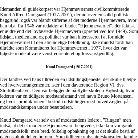
Idemanden til guidekorpset var Hjemmeværnets civilkommitterede
Knud Alfred Damgaard (1917-2001), der ud over en solid politisk
baggrund, også var blandt stifterne af det moderne Hjemmeværn, hvor
han bl.a. fra 1946 var redaktør af bladet ”Hjemmeværnet”, der faktisk
er ældre end det lovfæstede Hjemmeværn (oprettet ved lov 1949). Som
ildsjæl, mediemand og politiker var han interesseret i at formidle
Hjemmeværnet til den almindelige befolkning, ikke mindst fordi han
tiltrådte som Kommitteret for Hjemmeværnet i 1977, hvor det var
højeste mode at være venstreorienteret og forsvarsfjendtlig.
Knud Damgaard (1917-2001)
Der fandtes ved hans tiltræden en udstillingstjeneste, der skulle hjælpe
ved hvervearrangementer, især i den daværende Region Vl, dvs.
Storkøbenhavn. Den var beliggende på Rytterskolen i Brønshøj, hvor
lederen var en tidligere modstandsmand ved navn Bruno Mortensen,
og hvor ”produktionen” bestod i udstillinger med hovedvægten på
modstandskampen under besættelsen.
Knud Damgaard var selv en af modstandens ledere i ”Ringen” men
indså, at det et moderne Hjemmeværn behøvede, ikke kun var gamle
modstandsfolk, men bred, folkelig opbakning og at det skulle bestå af
dagens almindelige borgere. Som tidligere oplysningskonsulent kendte