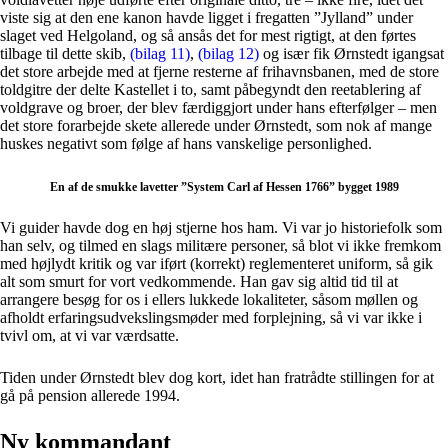
viste sig at den ene kanon havde ligget i fregatten ”Jylland” under
slaget ved Helgoland, og så ansås det for mest rigtigt, at den førtes
tilbage til dette skib,
(bilag 11)
,
(bilag 12)
og især fik Ørnstedt igangsat
det store arbejde med at fjerne resterne af frihavnsbanen, med de store
toldgitre der delte Kastellet i to, samt påbegyndt den reetablering af
voldgrave og broer, der blev færdiggjort under hans efterfølger – men
det store forarbejde skete allerede under Ørnstedt, som nok af mange
huskes negativt som følge af hans vanskelige personlighed.
En af de smukke lavetter ”System Carl af Hessen 1766” bygget 1989
Vi guider havde dog en høj stjerne hos ham. Vi var jo historiefolk som
han selv, og tilmed en slags militære personer, så blot vi ikke fremkom
med højlydt kritik og var iført (korrekt) reglementeret uniform, så gik
alt som smurt for vort vedkommende. Han gav sig altid tid til at
arrangere besøg for os i ellers lukkede lokaliteter, såsom møllen og
afholdt erfaringsudvekslingsmøder med forplejning, så vi var ikke i
tvivl om, at vi var værdsatte.
Tiden under Ørnstedt blev dog kort, idet han fratrådte stillingen for at
gå på pension allerede 1994.
Ny kommandant