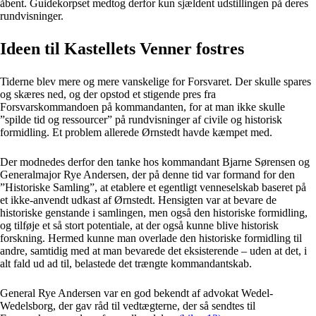
åbent. Guidekorpset medtog derfor kun sjældent udstillingen på deres
rundvisninger.
Ideen til Kastellets Venner fostres
Tiderne blev mere og mere vanskelige for Forsvaret. Der skulle spares
og skæres ned, og der opstod et stigende pres fra
Forsvarskommandoen på kommandanten, for at man ikke skulle
”spilde tid og ressourcer” på rundvisninger af civile og historisk
formidling. Et problem allerede Ørnstedt havde kæmpet med.
Der modnedes derfor den tanke hos kommandant Bjarne Sørensen og
Generalmajor Rye Andersen, der på denne tid var formand for den
”Historiske Samling”, at etablere et egentligt venneselskab baseret på
et ikke-anvendt udkast af Ørnstedt. Hensigten var at bevare de
historiske genstande i samlingen, men også den historiske formidling,
og tilføje et så stort potentiale, at der også kunne blive historisk
forskning. Hermed kunne man overlade den historiske formidling til
andre, samtidig med at man bevarede det eksisterende – uden at det, i
alt fald ud ad til, belastede det trængte kommandantskab.
General Rye Andersen var en god bekendt af advokat Wedel-
Wedelsborg, der gav råd til vedtægterne, der så sendtes til