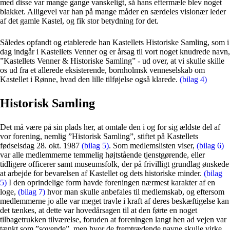
med disse var mange gange vanskeligt, så hans eftermæle blev noget
blakket. Alligevel var han på mange måder en særdeles visionær leder
af det gamle Kastel, og fik stor betydning for det.
Således opfandt og etablerede han Kastellets Historiske Samling, som i
dag indgår i Kastellets Venner og er årsag til vort noget knudrede navn,
”Kastellets Venner & Historiske Samling” - ud over, at vi skulle skille
os ud fra et allerede eksisterende, bornholmsk venneselskab om
Kastellet i Rønne, hvad den lille tilføjelse også klarede.
(
bilag 4
)
Historisk Samling
Det må være på sin plads her, at omtale den i og for sig ældste del af
vor forening, nemlig ”Historisk Samling”, stiftet på Kastellets
fødselsdag 28. okt. 1987
(
bilag 5
)
. Som medlemslisten viser,
(bilag 6)
var alle medlemmerne temmelig højtstående tjenstgørende, eller
tidligere officerer samt museumsfolk, der på frivilligt grundlag ønskede
at arbejde for bevarelsen af Kastellet og dets historiske minder.
(bilag
5)
I den oprindelige form havde foreningen nærmest karakter af en
loge,
(bilag 7)
hvor man skulle anbefales til medlemskab, og eftersom
medlemmerne jo alle var meget travle i kraft af deres beskæftigelse kan
det tænkes, at dette var hovedårsagen til at den førte en noget
tilbagetrukken tilværelse, foruden at foreningen langt hen ad vejen var
tænkt som ”sovende”, men hvor de fremtrædende navne skulle virke