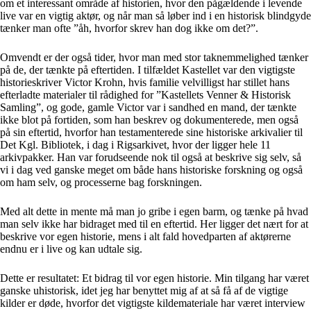
om et interessant område af historien, hvor den pågældende i levende
live var en vigtig aktør, og når man så løber ind i en historisk blindgyde
tænker man ofte ”åh, hvorfor skrev han dog ikke om det?”.
Omvendt er der også tider, hvor man med stor taknemmelighed tænker
på de, der tænkte på eftertiden. I tilfældet Kastellet var den vigtigste
historieskriver Victor Krohn, hvis familie velvilligst har stillet hans
efterladte materialer til rådighed for ”Kastellets Venner & Historisk
Samling”, og gode, gamle Victor var i sandhed en mand, der tænkte
ikke blot på fortiden, som han beskrev og dokumenterede, men også
på sin eftertid, hvorfor han testamenterede sine historiske arkivalier til
Det Kgl. Bibliotek, i dag i Rigsarkivet, hvor der ligger hele 11
arkivpakker. Han var forudseende nok til også at beskrive sig selv, så
vi i dag ved ganske meget om både hans historiske forskning og også
om ham selv, og processerne bag forskningen.
Med alt dette in mente må man jo gribe i egen barm, og tænke på hvad
man selv ikke har bidraget med til en eftertid. Her ligger det nært for at
beskrive vor egen historie, mens i alt fald hovedparten af aktørerne
endnu er i live og kan udtale sig.
Dette er resultatet: Et bidrag til vor egen historie. Min tilgang har været
ganske uhistorisk, idet jeg har benyttet mig af at så få af de vigtige
kilder er døde, hvorfor det vigtigste kildemateriale har været interview