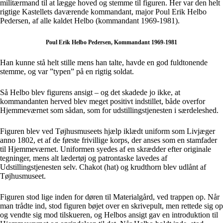
militærmand til at lægge hoved og stemme til figuren. Her var den helt
rigtige Kastellets daværende kommandant, major Poul Erik Helbo
Pedersen, af alle kaldet Helbo (kommandant 1969-1981).
Poul Erik Helbo Pedersen, Kommandant 1969-1981
Han kunne stå helt stille mens han talte, havde en god fuldtonende
stemme, og var ”typen” på en rigtig soldat.
Så Helbo blev figurens ansigt – og det skadede jo ikke, at
kommandanten herved blev meget positivt indstillet, både overfor
Hjemmeværnet som sådan, som for udstillingstjenesten i særdeleshed.
Figuren blev ved Tøjhusmuseets hjælp iklædt uniform som Livjæger
anno 1802, et af de første frivillige korps, der anses som en stamfader
til Hjemmeværnet. Uniformen syedes af en skrædder efter originale
tegninger, mens alt lædertøj og patrontaske lavedes af
Udstillingstjenesten selv. Chakot (hat) og krudthorn blev udlånt af
Tøjhusmuseet.
Figuren stod lige inden for døren til Materialgård, ved trappen op. Når
man trådte ind, stod figuren bøjet over en skrivepult, men rettede sig op
og vendte sig mod tilskueren, og Helbos ansigt gav en introduktion til