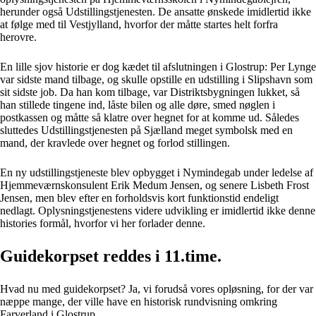
herunder også Udstillingstjenesten. De ansatte ønskede imidlertid ikke
at følge med til Vestjylland, hvorfor der måtte startes helt forfra
herovre.
En lille sjov historie er dog kædet til afslutningen i Glostrup: Per Lynge
var sidste mand tilbage, og skulle opstille en udstilling i Slipshavn som
sit sidste job. Da han kom tilbage, var Distriktsbygningen lukket, så
han stillede tingene ind, låste bilen og alle døre, smed nøglen i
postkassen og måtte så klatre over hegnet for at komme ud. Således
sluttedes Udstillingstjenesten på Sjælland meget symbolsk med en
mand, der kravlede over hegnet og forlod stillingen.
En ny udstillingstjeneste blev opbygget i Nymindegab under ledelse af
Hjemmeværnskonsulent Erik Medum Jensen, og senere Lisbeth Frost
Jensen, men blev efter en forholdsvis kort funktionstid endeligt
nedlagt. Oplysningstjenestens videre udvikling er imidlertid ikke denne
histories formål, hvorfor vi her forlader denne.
Guidekorpset reddes i 11.time.
Hvad nu med guidekorpset? Ja, vi forudså vores opløsning, for der var
næppe mange, der ville have en historisk rundvisning omkring
Farverland i Glostrup.