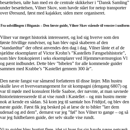
besættelsen, talte han med en de centrale skikkelser i ”Dansk Samling”
under besættelsen, Vilner Skov, som havde stået for netop transporter
over Øresund, først med kajakker, siden mere organiseret.
Fra udstillingen i Höganäs – Den første guide, Vilner Skov stående til venstre i uniform
Vilner var meget historisk interesseret, og lod sig hverve som den
første frivillige rundviser, og han blev også skaberen af den
”standardtur” der oftest anvendes den dag i dag. Vilner lånte et af de
sjældne eksemplarer af Victor Krohn’s ”Kastellets Fængselshistorie”,
som blev fotokopieret i seks eksemplarer ved Hjemmeværnsregion Vl
og pænt indbundet. Dette blev ”bibelen” for alle kommende guider
sammen med Krabbe’s ”Kastellet gennem 300 år”.
Den næste fangst var såmænd forfatteren til disse linjer. Min hustru
skulle lave et hvervearrangement for sit kompagni (dengang 6807) og
var til møde med konsulent Helle Saaboe, der nævnte, at man savnede
historieinteresserede til at vise rundt i Kastellet – og min hustru mente
nok at kende en sådan. Så kom jeg til samtale hos Fridtjof, og blev den
næste guide. Først fik jeg besked på at læse de to bibler ”lær dem
udenad og æd dem”, dernæst var jeg ”føl” hos Vilner to gange – og så
var jeg fuldbefaren guide, der selv skulle vise rundt.
Vi to guider blev hurtigt flere, idet vi hver for sig havde pæne netværk,