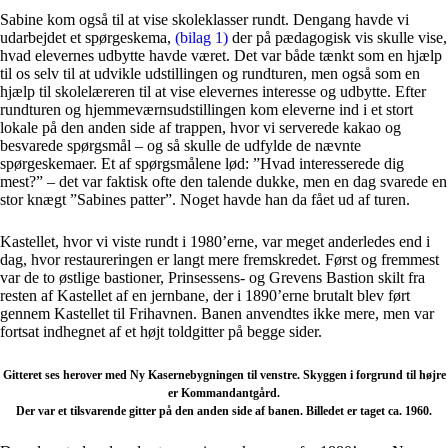
Sabine kom også til at vise skoleklasser rundt. Dengang havde vi
udarbejdet et spørgeskema,
(
bilag 1
)
der på pædagogisk vis skulle vise,
hvad elevernes udbytte havde været. Det var både tænkt som en hjælp
til os selv til at udvikle udstillingen og rundturen, men også som en
hjælp til skolelæreren til at vise elevernes interesse og udbytte. Efter
rundturen og hjemmeværnsudstillingen kom eleverne ind i et stort
lokale på den anden side af trappen, hvor vi serverede kakao og
besvarede spørgsmål – og så skulle de udfylde de nævnte
spørgeskemaer. Et af spørgsmålene lød: ”Hvad interesserede dig
mest?” – det var faktisk ofte den talende dukke, men en dag svarede en
stor knægt ”Sabines patter”. Noget havde han da fået ud af turen.
Kastellet, hvor vi viste rundt i 1980’erne, var meget anderledes end i
dag, hvor restaureringen er langt mere fremskredet. Først og fremmest
var de to østlige bastioner, Prinsessens- og Grevens Bastion skilt fra
resten af Kastellet af en jernbane, der i 1890’erne brutalt blev ført
gennem Kastellet til Frihavnen. Banen anvendtes ikke mere, men var
fortsat indhegnet af et højt toldgitter på begge sider.
Gitteret ses herover med Ny Kasernebygningen til venstre. Skyggen i forgrund til højre
er Kommandantgård.
Der var et tilsvarende gitter på den anden side af banen. Billedet er taget ca. 1960.