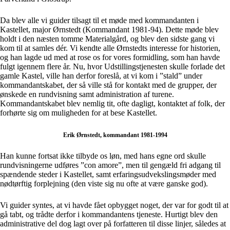
Da blev alle vi guider tilsagt til et møde med kommandanten i
Kastellet, major Ørnstedt (Kommandant 1981-94). Dette møde blev
holdt i den næsten tomme Materialgård, og blev den sidste gang vi
kom til at samles dér. Vi kendte alle Ørnstedts interesse for historien,
og han lagde ud med at rose os for vores formidling, som han havde
fulgt igennem flere år. Nu, hvor Udstillingstjenesten skulle forlade det
gamle Kastel, ville han derfor foreslå, at vi kom i ”stald” under
kommandantskabet, der så ville stå for kontakt med de grupper, der
ønskede en rundvisning samt administration af turene.
Kommandantskabet blev nemlig tit, ofte dagligt, kontaktet af folk, der
forhørte sig om muligheden for at bese Kastellet.
Erik Ørnstedt, kommandant 1981-1994
Han kunne fortsat ikke tilbyde os løn, med hans egne ord skulle
rundvisningerne udføres ”con amore”, men til gengæld fri adgang til
spændende steder i Kastellet, samt erfaringsudvekslingsmøder med
nødtørftig forplejning (den viste sig nu ofte at være ganske god).
Vi guider syntes, at vi havde fået opbygget noget, der var for godt til at
gå tabt, og trådte derfor i kommandantens tjeneste. Hurtigt blev den
administrative del dog lagt over på forfatteren til disse linjer, således at