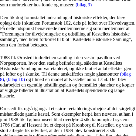
som murbrækker hos fonde og museer.
(bilag 9)
Den fik dog foranstaltet indsamling af historiske effekter, der blev
oplagt dels i skunken Fortunstok 102, dels på loftet over Hovedvagten.
På dette tidspunkt benævnede medlemmerne sig som medlemmer af
”Foreningen for tilvejebringelse og udstilling af Kastellets historiske
samling”, med tiden forkortet til blot ”Kastellets Historiske Samling”,
som den fortsat betegnes.
1988 fik Ørnstedt indrettet en samling i den vestre pavillon ved
Norgesporten, hvor den stadig befinder sig, således at Kastellets
Historiske Samling nu var etableret, og ikke blot et antal effekter gemt
på lofter og i skunke. Til denne anskaffedes nogle glasmontrer
(bilag
8)
,
(bilag 10)
og tilmed en model af Kastellet anno 1754. Der blev
udarbejdet en egentlig udstillingsplan og fremstillet plancher og kopier
af vigtige billeder til illustration af Kastellets spændende og lange
historie.
Ørnstedt fik også igangsat et større reetableringsarbejde af det sørgeligt
mishandlede gamle kastel. Som eksempler herpå kan nævnes, at han i
juni 1988 fik Tøjhusmuseet til at overføre 4 stk. kanonrør af system
1766 (Carl af Hessen) fra et depot på Kronborg til Kastellet, og via et
stort arbejde fik udvirket, at der i 1989 blev konstrueret 3 stk.
voldlavetter nøje udførte efter originale ditto, tre – ikke fire, idet det