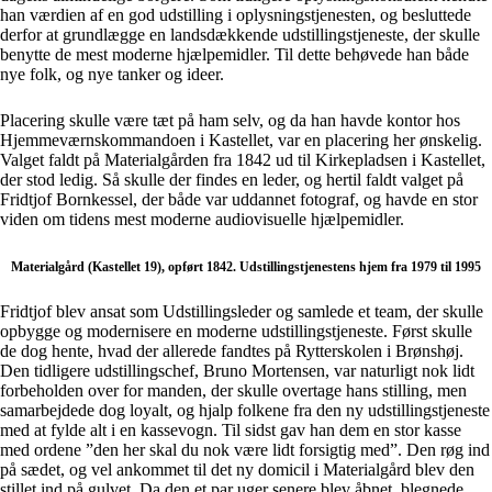
han værdien af en god udstilling i oplysningstjenesten, og besluttede
derfor at grundlægge en landsdækkende udstillingstjeneste, der skulle
benytte de mest moderne hjælpemidler. Til dette behøvede han både
nye folk, og nye tanker og ideer.
Placering skulle være tæt på ham selv, og da han havde kontor hos
Hjemmeværnskommandoen i Kastellet, var en placering her ønskelig.
Valget faldt på Materialgården fra 1842 ud til Kirkepladsen i Kastellet,
der stod ledig. Så skulle der findes en leder, og hertil faldt valget på
Fridtjof Bornkessel, der både var uddannet fotograf, og havde en stor
viden om tidens mest moderne audiovisuelle hjælpemidler.
Materialgård (Kastellet 19), opført 1842. Udstillingstjenestens hjem fra 1979 til 1995
Fridtjof blev ansat som Udstillingsleder og samlede et team, der skulle
opbygge og modernisere en moderne udstillingstjeneste. Først skulle
de dog hente, hvad der allerede fandtes på Rytterskolen i Brønshøj.
Den tidligere udstillingschef, Bruno Mortensen, var naturligt nok lidt
forbeholden over for manden, der skulle overtage hans stilling, men
samarbejdede dog loyalt, og hjalp folkene fra den ny udstillingstjeneste
med at fylde alt i en kassevogn. Til sidst gav han dem en stor kasse
med ordene ”den her skal du nok være lidt forsigtig med”. Den røg ind
på sædet, og vel ankommet til det ny domicil i Materialgård blev den
stillet ind på gulvet. Da den et par uger senere blev åbnet, blegnede