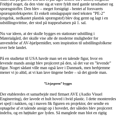
Fridtjof noget, da den viste sig at være fyldt med gamle tændsatser og
sprængstoffer. Den blev – meget forsigtigt - hentet af forsvarets
sprængstofeksperter. Et enkelt omslagspapir med teksten ”PE-2”
(engelsk, nedkastet plastisk sprængstof) blev dog gemt og lagt i en
udstillingsvitrine, der stod på trappeafsatsen på 1. sal.
Nu var ideen, at der skulle bygges en stationær udstilling i
Materialgård, der skulle vise alle de moderne muligheder for
anvendelse af AV-hjælpemidler, som inspiration til udstillingsfolkene
over hele landet.
På en studietur til USA havde man set en talende figur, hvor en
levende mands ansigt blev projiceret på den, så det var en ”levende”
figur. Noget sådant ville man også lave i Danmark, men herhjemme
mener vi jo altid, at vi kan lave tingene bedre – så det gjorde man.
”Livjægeren” bygges
Der etableredes et samarbejde med firmaet AVE (Audio Visuel
Engineering), der lavede et hult hoved i hvid plastic. I dette monteredes
et spejl i nakken, og i maven fik figuren en projektor, der sendte en
optagelse af et talende ansigt op i hovedet, der således blev projiceret
indefra, og en højttaler gav lyden. Så manglede man blot en rigtig