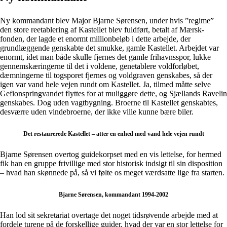
Ny kommandant blev Major Bjarne Sørensen, under hvis ”regime”
den store reetablering af Kastellet blev fuldført, betalt af Mærsk-
fonden, der lagde et enormt millionbeløb i dette arbejde, der
grundlæggende genskabte det smukke, gamle Kastellet. Arbejdet var
enormt, idet man både skulle fjernes det gamle frihavnsspor, lukke
gennemskæringerne til det i voldene, genetablere voldforløbet,
dæmningerne til togsporet fjernes og voldgraven genskabes, så der
igen var vand hele vejen rundt om Kastellet. Ja, tilmed måtte selve
Gefionspringvandet flyttes for at muliggøre dette, og Sjællands Ravelin
genskabes. Dog uden vagtbygning. Broerne til Kastellet genskabtes,
desværre uden vindebroerne, der ikke ville kunne bære biler.
Det restaurerede Kastellet – atter en enhed med vand hele vejen rundt
Bjarne Sørensen overtog guidekorpset med en vis lettelse, for hermed
fik han en gruppe frivillige med stor historisk indsigt til sin disposition
– hvad han skønnede på, så vi følte os meget værdsatte lige fra starten.
Bjarne Sørensen, kommandant 1994-2002
Han lod sit sekretariat overtage det noget tidsrøvende arbejde med at
fordele turene på de forskellige guider, hvad der var en stor lettelse for