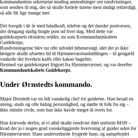
kommandantens sekretariat modtog anmodninger om rundvisninger,
som sendtes til mig, der så skulle fordele turene mest muligt retfærdigt,
så alle fik lige mange ture.
Det foregik i de år med håndkraft, telefon og det danske postvæsen,
der dengang stadig bragte post ud hver dag. Med dette var
guidekorpsets eksistens reddet, nu som Kommandantskabets
Guidekorps.
Rundvisningerne blev nu ofte udvidet tidsmæssigt, idet der jo ikke
længere skulle afsættes tid til Hjemmeværnsudstillingen – til gengæld
vankede der hverken kaffe eller kakao bagefter.
Hermed var guidekorpset frigjort fra Hjemmeværnet, og var derefter
Kommandantskabets Guidekorps
.
Under Ørnstedts kommando.
Major Ørnstedt var en lidt vanskelig chef for guiderne. Han besad en
streng, studs og ofte hidsig personlighed, og stødte tit folk fra sig –
ikke mindst civile, som han ikke havde meget til overs for.
Han krævede derfor, at vi altid skulle rundvise iført uniform M/69 –
hvad der jo i nogen grad vanskeliggjorde hvervning af guider uden for
Hjemmeværnet. Hans underordnede frygtede ham, og samarbejdet