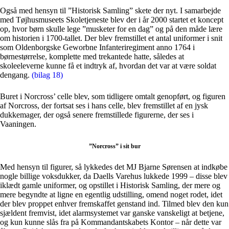
Også med hensyn til ”Historisk Samling” skete der nyt. I samarbejde
med Tøjhusmuseets Skoletjeneste blev der i år 2000 startet et koncept
op, hvor børn skulle lege ”musketer for en dag” og på den måde lære
om historien i 1700-tallet. Der blev fremstillet et antal uniformer i snit
som Oldenborgske Geworbne Infanteriregiment anno 1764 i
børnestørrelse, komplette med trekantede hatte, således at
skoleeleverne kunne få et indtryk af, hvordan det var at være soldat
dengang.
(bilag 18)
Buret i Norcross’ celle blev, som tidligere omtalt genopført, og figuren
af Norcross, der fortsat ses i hans celle, blev fremstillet af en jysk
dukkemager, der også senere fremstillede figurerne, der ses i
Vaaningen.
”Norcross” i sit bur
Med hensyn til figurer, så lykkedes det MJ Bjarne Sørensen at indkøbe
nogle billige voksdukker, da Daells Varehus lukkede 1999 – disse blev
iklædt gamle uniformer, og opstillet i Historisk Samling, der mere og
mere begyndte at ligne en egentlig udstilling, omend noget rodet, idet
der blev proppet enhver fremskaffet genstand ind. Tilmed blev den kun
sjældent fremvist, idet alarmsystemet var ganske vanskeligt at betjene,
og kun kunne slås fra på Kommandantskabets Kontor – når dette var