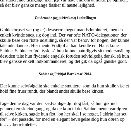
så der blev ganske mange flasker til næste lejlighed.
Guidemøde (og julefrokost) i udstillingen
Guidekorpset var (og er) desværre meget mandsdomineret, men en
enkelt kvinde sneg sig dog ind. Der var ofte NATO-delegationer, der
skulle bese den flotte udstilling, så der var behov for nogen, der kunne
tale udenlandsk. Her mente Fridtjof at han kendte en: Hans kone
Sabine. Sabine er født tysk, så hun kunne naturligvis sit modersmål, og
desuden talte hun flydende engelsk foruden selvfølgelig dansk, så hun
blev ganske enkelt indkommanderet, og det gik da også ganske godt.
Sabine og Fridtjof Bornkessel 2014.
Der kunne selvfølgelig ske enkelte smuttere, som da hun skulle vise et
hold fine fruer rundt, der blandt andet skulle bese kirken.
Lige denne dag var den sædvanlige dør dog låst, så hun gik ind
gennem en sideindgang, og da de kom til det Sabine mente var døren
til selve kirken, sagde hun flot ”og her skal I se noget, I aldrig har set
før” – det passede, for med en elegant bevægelse slog hun døren op
til……herretoilettet.