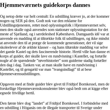
Hjemmeværnets guidekorps dannes
Og netop dette var helt centralt: En udstilling kræver jo, at der kommer
nogen og SER på den. Godt nok var den reklame for
Udstillingstjenesten, rettet mod oplysningsfolk i Hjemmeværnet selv,
men den skulle også anvendes som stationær oplysningsstation for det
meste af Sjælland, og i særdeleshed København. Damgaards idé var at
anvende en madding til at tiltrække folk til udstillingen, og ikke mindst
at anvende den til at præge de kommende generationer, det vil sige
skoleelever af de ældste klasser – og hans tiltænkte madding var selve
det gamle Kastel og dets fascinerende historie. Hertil ville han danne et
korps af guider, der skulle lave en rundvisning i Kastellet, og fortælle
nogle af de spændende ”røverhistorier” som guiderne stadig fortæller
den dag i dag. Tanken var, at man skulle have en rundvisning i
Kastellet, og til gengæld var man ”tvangsindlagt” til at bese
hjemmeværnsudstillingen.
Opgaven med at finde guider blev givet til Fridtjof Bornkessel, men de
forskellige Hjemmeværnskonsulenter blev også bedt om at kigge efter
egnede frivillige hertil.
Den første blev dog ”landet” af Fridtjof Bornkessel. I forbindelse med
en udstilling i Höganäs om de illegale transporter til Sverige under