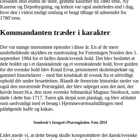
Desuden stod endnu de store, grimme kaserner fra 1880’erne, Ny
Kaserne og Depotbygning, og kirken var også anderledes end i dag,
hvor den i videst muligt omfang er bragt tilbage til udseendet fra
1780’erne.
Kommandanten træder i karakter
Der var mange morsomme episoder i disse år. En af de mere
underholdende skyldtes en rundvisning for Foreningen Norden den 1.
september 1984 for et fælles dansk/svensk hold. Det blev besluttet at
dele holdet op i et dansktalende og et svensktalende hold, hvor guiden
for det svenske hold blev Knud Ervø, pensioneret skoleinspektør og
gammel historielærer – med fint kendskab til svensk fra et ufrivilligt
ophold dér under besættelsen. Blandt de fremviste historiske steder var
også den nuværende Præstegård, der blev udpeget som det sted, der
havde huset bl.a. den store svenske feltmarskal Magnus Stenbock, som
døde i dette hus 1717. Turen gik derpå som planlagt, og blev afsluttet
som sædvanligt med et besøg i Hjemmeværnsudstillingen med
påfølgende kaffe og kakao.
Stenbock’s fængsel i Præstegården. Foto 2014
Lidet anede vi, at dette besøg skulle kompromittere det dansk/svenske