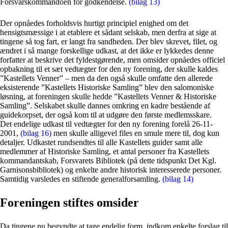
Forsvarskommandoen for godkendelse.
(bilag 13)
Der opnåedes forholdsvis hurtigt principiel enighed om det
hensigtsmæssige i at etablere et sådant selskab, men derfra at sige at
tingene så tog fart, er langt fra sandheden. Der blev skrevet, filet, og
ændret i så mange forskellige udkast, at det ikke er lykkedes denne
forfatter at beskrive det fyldestgørende, men omsider opnåedes officiel
opbakning til et sæt vedtægter for den ny forening, der skulle kaldes
”Kastellets Venner” – men da den også skulle omfatte den allerede
eksisterende ”Kastellets Historiske Samling” blev den salomoniske
løsning, at foreningen skulle hedde ”Kastellets Venner & Historiske
Samling”. Selskabet skulle dannes omkring en kadre bestående af
guidekorpset, der også kom til at udgøre den første medlemsskare.
Det endelige udkast til vedtægter for den ny forening forelå 26-11-
2001,
(bilag 16)
men skulle alligevel files en smule mere til, dog kun
detaljer. Udkastet rundsendtes til alle Kastellets guider samt alle
medlemmer af Historiske Samling, et antal personer fra Kastellets
kommandantskab, Forsvarets Bibliotek (på dette tidspunkt Det Kgl.
Garnisonsbibliotek) og enkelte andre historisk interesserede personer.
Samtidig varsledes en stiftende generalforsamling.
(bilag 14)
Foreningen stiftes omsider
Da tingene nu begyndte at tage endelig form, indkom enkelte forslag til