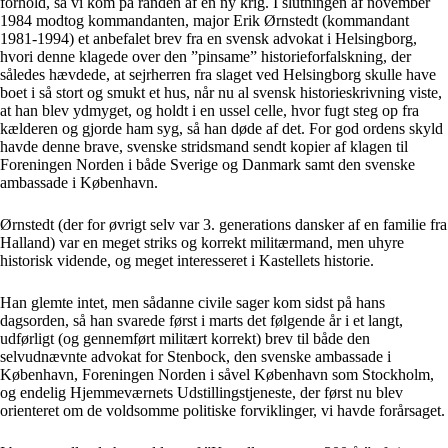
forhold, så vi kom på randen af en ny krig. I slutningen af november
1984 modtog kommandanten, major Erik Ørnstedt (kommandant
1981-1994) et anbefalet brev fra en svensk advokat i Helsingborg,
hvori denne klagede over den ”pinsame” historieforfalskning, der
således hævdede, at sejrherren fra slaget ved Helsingborg skulle have
boet i så stort og smukt et hus, når nu al svensk historieskrivning viste,
at han blev ydmyget, og holdt i en ussel celle, hvor fugt steg op fra
kælderen og gjorde ham syg, så han døde af det. For god ordens skyld
havde denne brave, svenske stridsmand sendt kopier af klagen til
Foreningen Norden i både Sverige og Danmark samt den svenske
ambassade i København.
Ørnstedt (der for øvrigt selv var 3. generations dansker af en familie fra
Halland) var en meget striks og korrekt militærmand, men uhyre
historisk vidende, og meget interesseret i Kastellets historie.
Han glemte intet, men sådanne civile sager kom sidst på hans
dagsorden, så han svarede først i marts det følgende år i et langt,
udførligt (og gennemført militært korrekt) brev til både den
selvudnævnte advokat for Stenbock, den svenske ambassade i
København, Foreningen Norden i såvel København som Stockholm,
og endelig Hjemmeværnets Udstillingstjeneste, der først nu blev
orienteret om de voldsomme politiske forviklinger, vi havde forårsaget.