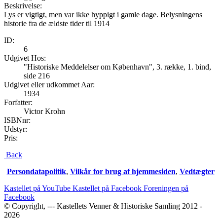
Beskrivelse:
Lys er vigtigt, men var ikke hyppigt i gamle dage. Belysningens
historie fra de ældste tider til 1914
ID:
6
Udgivet Hos:
"Historiske Meddelelser om København", 3. række, 1. bind,
side 216
Udgivet eller udkommet Aar:
1934
Forfatter:
Victor Krohn
ISBNnr:
Udstyr:
Pris:
Back
Persondatapolitik
,
Vilkår for brug af hjemmesiden
,
Vedtægter
Kastellet på YouTube
Kastellet på Facebook
Foreningen på
Facebook
© Copyright, --- Kastellets Venner & Historiske Samling 2012 -
2026