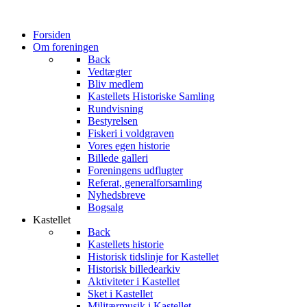
Forsiden
Om foreningen
Back
Vedtægter
Bliv medlem
Kastellets Historiske Samling
Rundvisning
Bestyrelsen
Fiskeri i voldgraven
Vores egen historie
Billede galleri
Foreningens udflugter
Referat, generalforsamling
Nyhedsbreve
Bogsalg
Kastellet
Back
Kastellets historie
Historisk tidslinje for Kastellet
Historisk billedearkiv
Aktiviteter i Kastellet
Sket i Kastellet
Militærmusik i Kastellet