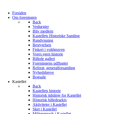
Forsiden
Om foreningen
Back
Vedtægter
Bliv medlem
Kastellets Historiske Samling
Rundvisning
Bestyrelsen
Fiskeri i voldgraven
Vores egen historie
Billede galleri
Foreningens udflugter
Referat, generalforsamling
Nyhedsbreve
Bogsalg
Kastellet
Back
Kastellets historie
Historisk tidslinje for Kastellet
Historisk billedearkiv
Aktiviteter i Kastellet
Sket i Kastellet
Militærmusik i Kastellet