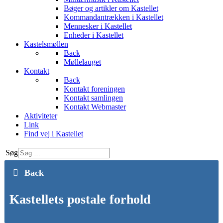
Bøger og artikler om Kastellet
Kommandantrækken i Kastellet
Mennesker i Kastellet
Enheder i Kastellet
Kastelsmøllen
Back
Møllelauget
Kontakt
Back
Kontakt foreningen
Kontakt samlingen
Kontakt Webmaster
Aktiviteter
Link
Find vej i Kastellet
Søg
Back
Kastellets postale forhold