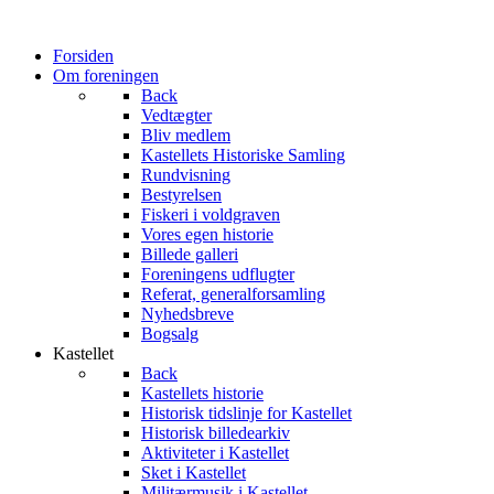
Forsiden
Om foreningen
Back
Vedtægter
Bliv medlem
Kastellets Historiske Samling
Rundvisning
Bestyrelsen
Fiskeri i voldgraven
Vores egen historie
Billede galleri
Foreningens udflugter
Referat, generalforsamling
Nyhedsbreve
Bogsalg
Kastellet
Back
Kastellets historie
Historisk tidslinje for Kastellet
Historisk billedearkiv
Aktiviteter i Kastellet
Sket i Kastellet
Militærmusik i Kastellet