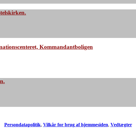
elskirken.
mationscenteret, Kommandantboligen
n.
Persondatapolitik
,
Vilkår for brug af hjemmesiden
,
Vedtægter