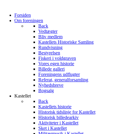
Forsiden
Om foreningen
Back
Vedtægter
Bliv medlem
Kastellets Historiske Samling
Rundvisning
Bestyrelsen
Fiskeri i voldgraven
Vores egen historie
Billede galleri
Foreningens udflugter
Referat, generalforsamling
Nyhedsbreve
Bogsalg
Kastellet
Back
Kastellets historie
Historisk tidslinje for Kastellet
Historisk billedearkiv
Aktiviteter i Kastellet
Sket i Kastellet
Militærmusik i Kastellet