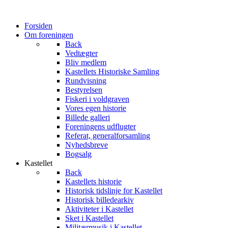
Forsiden
Om foreningen
Back
Vedtægter
Bliv medlem
Kastellets Historiske Samling
Rundvisning
Bestyrelsen
Fiskeri i voldgraven
Vores egen historie
Billede galleri
Foreningens udflugter
Referat, generalforsamling
Nyhedsbreve
Bogsalg
Kastellet
Back
Kastellets historie
Historisk tidslinje for Kastellet
Historisk billedearkiv
Aktiviteter i Kastellet
Sket i Kastellet
Militærmusik i Kastellet