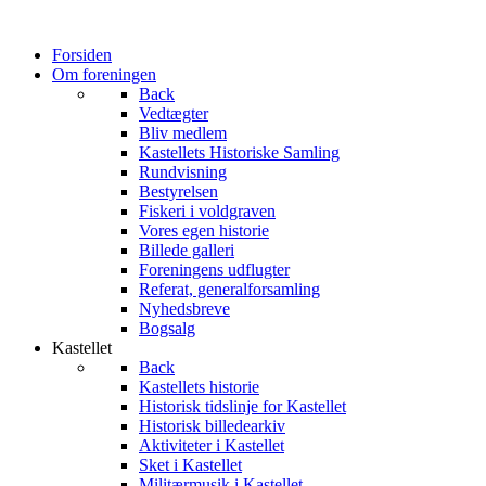
Forsiden
Om foreningen
Back
Vedtægter
Bliv medlem
Kastellets Historiske Samling
Rundvisning
Bestyrelsen
Fiskeri i voldgraven
Vores egen historie
Billede galleri
Foreningens udflugter
Referat, generalforsamling
Nyhedsbreve
Bogsalg
Kastellet
Back
Kastellets historie
Historisk tidslinje for Kastellet
Historisk billedearkiv
Aktiviteter i Kastellet
Sket i Kastellet
Militærmusik i Kastellet