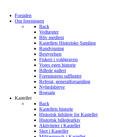
Forsiden
Om foreningen
Back
Vedtægter
Bliv medlem
Kastellets Historiske Samling
Rundvisning
Bestyrelsen
Fiskeri i voldgraven
Vores egen historie
Billede galleri
Foreningens udflugter
Referat, generalforsamling
Nyhedsbreve
Bogsalg
Kastellet
Back
Kastellets historie
Historisk tidslinje for Kastellet
Historisk billedearkiv
Aktiviteter i Kastellet
Sket i Kastellet
Militærmusik i Kastellet