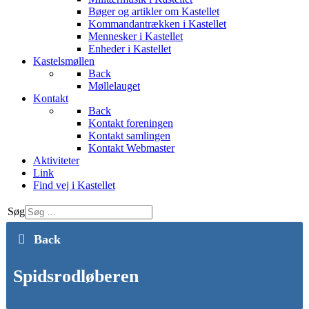
Bøger og artikler om Kastellet
Kommandantrækken i Kastellet
Mennesker i Kastellet
Enheder i Kastellet
Kastelsmøllen
Back
Møllelauget
Kontakt
Back
Kontakt foreningen
Kontakt samlingen
Kontakt Webmaster
Aktiviteter
Link
Find vej i Kastellet
Søg
Back
Spidsrodløberen