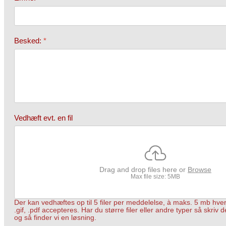
Besked:
*
Vedhæft evt. en fil
Drag and drop files here or
Browse
Max file size: 5MB
Der kan vedhæftes op til 5 filer per meddelelse, à maks. 5 mb hver.
.gif, .pdf accepteres. Har du større filer eller andre typer så skriv 
og så finder vi en løsning.