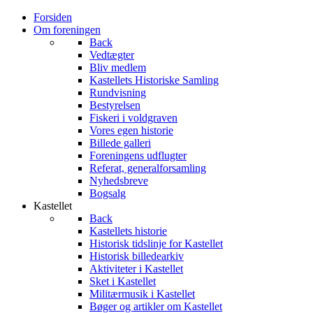
Forsiden
Om foreningen
Back
Vedtægter
Bliv medlem
Kastellets Historiske Samling
Rundvisning
Bestyrelsen
Fiskeri i voldgraven
Vores egen historie
Billede galleri
Foreningens udflugter
Referat, generalforsamling
Nyhedsbreve
Bogsalg
Kastellet
Back
Kastellets historie
Historisk tidslinje for Kastellet
Historisk billedearkiv
Aktiviteter i Kastellet
Sket i Kastellet
Militærmusik i Kastellet
Bøger og artikler om Kastellet