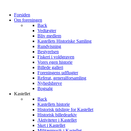
Forsiden
Om foreningen
Back
Vedtægter
Bliv medlem
Kastellets Historiske Samling
Rundvisning
Bestyrelsen
Fiskeri i voldgraven
Vores egen historie
Billede galleri
Foreningens udflugter
Referat, generalforsamling
Nyhedsbreve
Bogsalg
Kastellet
Back
Kastellets historie
Historisk tidslinje for Kastellet
Historisk billedearkiv
Aktiviteter i Kastellet
Sket i Kastellet
Militærmusik i Kastellet