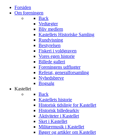
Forsiden
Om foreningen
Back
Vedtægter
Bliv medlem
Kastellets Historiske Samling
Rundvisning
Bestyrelsen
Fiskeri i voldgraven
Vores egen historie
Billede galleri
Foreningens udflugter
Referat, generalforsamling
Nyhedsbreve
Bogsalg
Kastellet
Back
Kastellets historie
Historisk tidslinje for Kastellet
Historisk billedearkiv
Aktiviteter i Kastellet
Sket i Kastellet
Militærmusik i Kastellet
Bøger og artikler om Kastellet