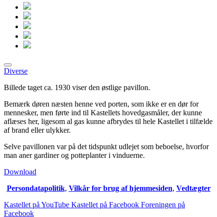
Diverse
Billede taget ca. 1930 viser den østlige pavillon.
Bemærk døren næsten henne ved porten, som ikke er en dør for
mennesker, men førte ind til Kastellets hovedgasmåler, der kunne
aflæses her, ligesom al gas kunne afbrydes til hele Kastellet i tilfælde
af brand eller ulykker.
Selve pavillonen var på det tidspunkt udlejet som beboelse, hvorfor
man aner gardiner og potteplanter i vinduerne.
Download
Persondatapolitik
,
Vilkår for brug af hjemmesiden
,
Vedtægter
Kastellet på YouTube
Kastellet på Facebook
Foreningen på
Facebook