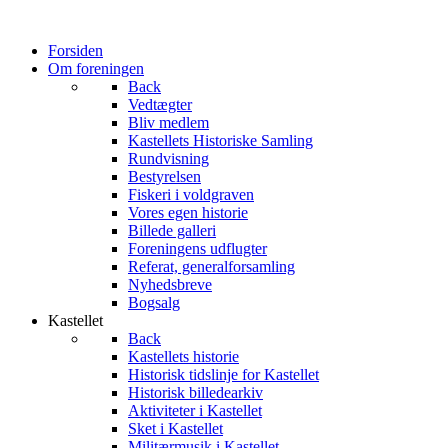
Forsiden
Om foreningen
Back
Vedtægter
Bliv medlem
Kastellets Historiske Samling
Rundvisning
Bestyrelsen
Fiskeri i voldgraven
Vores egen historie
Billede galleri
Foreningens udflugter
Referat, generalforsamling
Nyhedsbreve
Bogsalg
Kastellet
Back
Kastellets historie
Historisk tidslinje for Kastellet
Historisk billedearkiv
Aktiviteter i Kastellet
Sket i Kastellet
Militærmusik i Kastellet