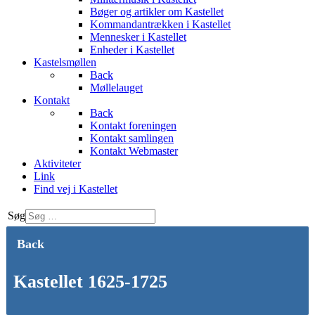
Bøger og artikler om Kastellet
Kommandantrækken i Kastellet
Mennesker i Kastellet
Enheder i Kastellet
Kastelsmøllen
Back
Møllelauget
Kontakt
Back
Kontakt foreningen
Kontakt samlingen
Kontakt Webmaster
Aktiviteter
Link
Find vej i Kastellet
Søg
Back
Kastellet 1625-1725