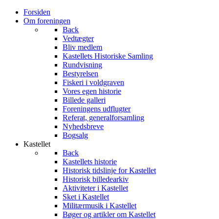
Forsiden
Om foreningen
Back
Vedtægter
Bliv medlem
Kastellets Historiske Samling
Rundvisning
Bestyrelsen
Fiskeri i voldgraven
Vores egen historie
Billede galleri
Foreningens udflugter
Referat, generalforsamling
Nyhedsbreve
Bogsalg
Kastellet
Back
Kastellets historie
Historisk tidslinje for Kastellet
Historisk billedearkiv
Aktiviteter i Kastellet
Sket i Kastellet
Militærmusik i Kastellet
Bøger og artikler om Kastellet