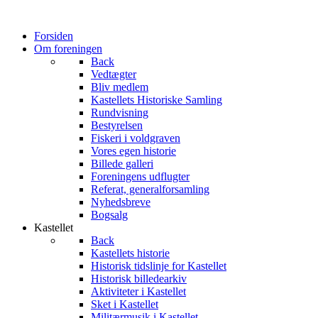
Forsiden
Om foreningen
Back
Vedtægter
Bliv medlem
Kastellets Historiske Samling
Rundvisning
Bestyrelsen
Fiskeri i voldgraven
Vores egen historie
Billede galleri
Foreningens udflugter
Referat, generalforsamling
Nyhedsbreve
Bogsalg
Kastellet
Back
Kastellets historie
Historisk tidslinje for Kastellet
Historisk billedearkiv
Aktiviteter i Kastellet
Sket i Kastellet
Militærmusik i Kastellet