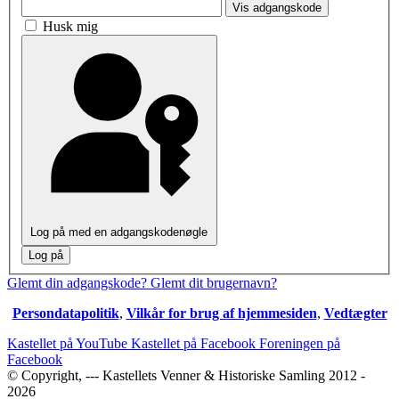
Vis adgangskode
Husk mig
Log på med en adgangskodenøgle
Log på
Glemt din adgangskode?
Glemt dit brugernavn?
Persondatapolitik
,
Vilkår for brug af hjemmesiden
,
Vedtægter
Kastellet på YouTube
Kastellet på Facebook
Foreningen på
Facebook
© Copyright, --- Kastellets Venner & Historiske Samling 2012 -
2026