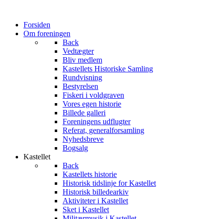
Forsiden
Om foreningen
Back
Vedtægter
Bliv medlem
Kastellets Historiske Samling
Rundvisning
Bestyrelsen
Fiskeri i voldgraven
Vores egen historie
Billede galleri
Foreningens udflugter
Referat, generalforsamling
Nyhedsbreve
Bogsalg
Kastellet
Back
Kastellets historie
Historisk tidslinje for Kastellet
Historisk billedearkiv
Aktiviteter i Kastellet
Sket i Kastellet
Militærmusik i Kastellet