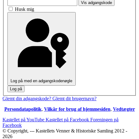
Vis adgangskode
Husk mig
Log på med en adgangskodenøgle
Log på
Glemt din adgangskode?
Glemt dit brugernavn?
Persondatapolitik
,
Vilkår for brug af hjemmesiden
,
Vedtægter
Kastellet på YouTube
Kastellet på Facebook
Foreningen på
Facebook
© Copyright, --- Kastellets Venner & Historiske Samling 2012 -
2026