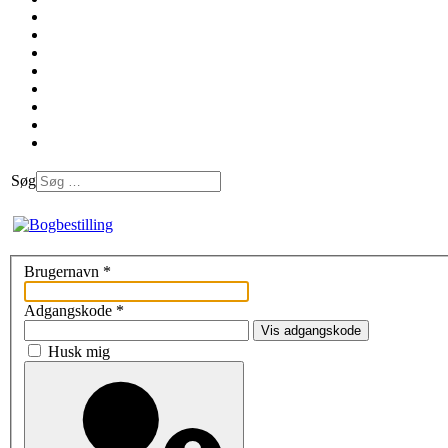
Søg
Brugernavn
*
Adgangskode
*
Vis adgangskode
Husk mig