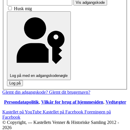
Vis adgangskode
Husk mig
Log på med en adgangskodenøgle
Log på
Glemt din adgangskode?
Glemt dit brugernavn?
Persondatapolitik
,
Vilkår for brug af hjemmesiden
,
Vedtægter
Kastellet på YouTube
Kastellet på Facebook
Foreningen på
Facebook
© Copyright, --- Kastellets Venner & Historiske Samling 2012 -
2026