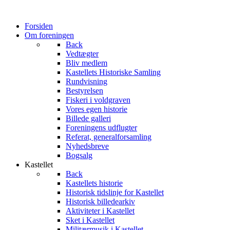
Forsiden
Om foreningen
Back
Vedtægter
Bliv medlem
Kastellets Historiske Samling
Rundvisning
Bestyrelsen
Fiskeri i voldgraven
Vores egen historie
Billede galleri
Foreningens udflugter
Referat, generalforsamling
Nyhedsbreve
Bogsalg
Kastellet
Back
Kastellets historie
Historisk tidslinje for Kastellet
Historisk billedearkiv
Aktiviteter i Kastellet
Sket i Kastellet
Militærmusik i Kastellet