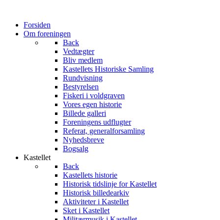
Forsiden
Om foreningen
Back
Vedtægter
Bliv medlem
Kastellets Historiske Samling
Rundvisning
Bestyrelsen
Fiskeri i voldgraven
Vores egen historie
Billede galleri
Foreningens udflugter
Referat, generalforsamling
Nyhedsbreve
Bogsalg
Kastellet
Back
Kastellets historie
Historisk tidslinje for Kastellet
Historisk billedearkiv
Aktiviteter i Kastellet
Sket i Kastellet
Militærmusik i Kastellet