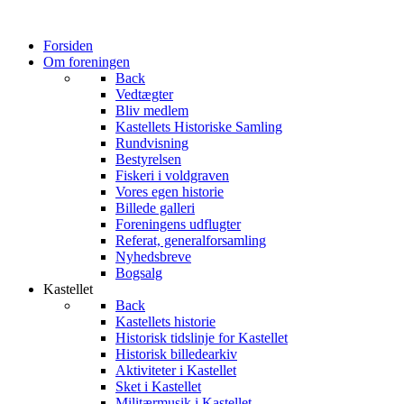
Forsiden
Om foreningen
Back
Vedtægter
Bliv medlem
Kastellets Historiske Samling
Rundvisning
Bestyrelsen
Fiskeri i voldgraven
Vores egen historie
Billede galleri
Foreningens udflugter
Referat, generalforsamling
Nyhedsbreve
Bogsalg
Kastellet
Back
Kastellets historie
Historisk tidslinje for Kastellet
Historisk billedearkiv
Aktiviteter i Kastellet
Sket i Kastellet
Militærmusik i Kastellet