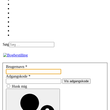
Søg
Brugernavn
*
Adgangskode
*
Vis adgangskode
Husk mig