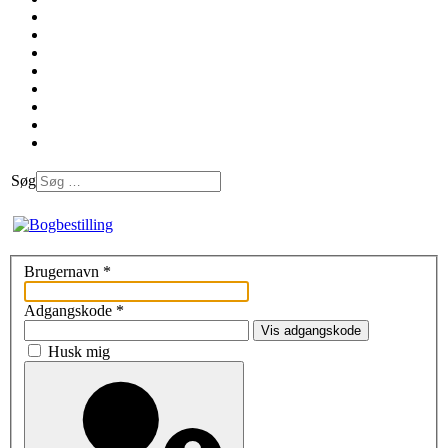
Søg
Brugernavn
*
Adgangskode
*
Vis adgangskode
Husk mig