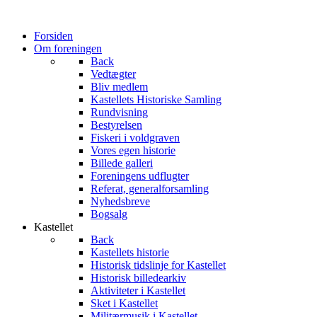
Forsiden
Om foreningen
Back
Vedtægter
Bliv medlem
Kastellets Historiske Samling
Rundvisning
Bestyrelsen
Fiskeri i voldgraven
Vores egen historie
Billede galleri
Foreningens udflugter
Referat, generalforsamling
Nyhedsbreve
Bogsalg
Kastellet
Back
Kastellets historie
Historisk tidslinje for Kastellet
Historisk billedearkiv
Aktiviteter i Kastellet
Sket i Kastellet
Militærmusik i Kastellet