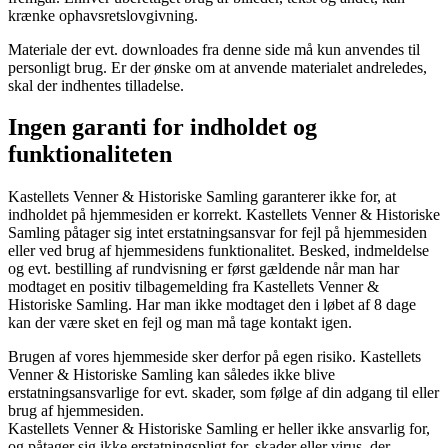
krænke ophavsretslovgivning.
Materiale der evt. downloades fra denne side må kun anvendes til
personligt brug. Er der ønske om at anvende materialet andreledes,
skal der indhentes tilladelse.
Ingen garanti for indholdet og
funktionaliteten
Kastellets Venner & Historiske Samling garanterer ikke for, at
indholdet på hjemmesiden er korrekt. Kastellets Venner & Historiske
Samling påtager sig intet erstatningsansvar for fejl på hjemmesiden
eller ved brug af hjemmesidens funktionalitet. Besked, indmeldelse
og evt. bestilling af rundvisning er først gældende når man har
modtaget en positiv tilbagemelding fra Kastellets Venner &
Historiske Samling. Har man ikke modtaget den i løbet af 8 dage
kan der være sket en fejl og man må tage kontakt igen.
Brugen af vores hjemmeside sker derfor på egen risiko. Kastellets
Venner & Historiske Samling kan således ikke blive
erstatningsansvarlige for evt. skader, som følge af din adgang til eller
brug af hjemmesiden.
Kastellets Venner & Historiske Samling er heller ikke ansvarlig for,
og påtager sig ikke erstatningspligt for, skader eller virus, der