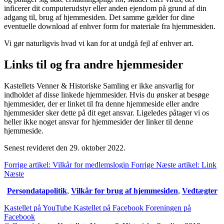
inficerer dit computerudstyr eller anden ejendom på grund af din
adgang til, brug af hjemmesiden. Det samme gælder for dine
eventuelle download af enhver form for materiale fra hjemmesiden.
Vi gør naturligvis hvad vi kan for at undgå fejl af enhver art.
Links til og fra andre hjemmesider
Kastellets Venner & Historiske Samling er ikke ansvarlig for
indholdet af disse linkede hjemmesider. Hvis du ønsker at besøge
hjemmesider, der er linket til fra denne hjemmeside eller andre
hjemmesider sker dette på dit eget ansvar. Ligeledes påtager vi os
heller ikke noget ansvar for hjemmesider der linker til denne
hjemmeside.
Senest revideret den 29. oktober 2022.
Forrige artikel: Vilkår for medlemslogin
Forrige
Næste artikel: Link
Næste
Persondatapolitik
,
Vilkår for brug af hjemmesiden
,
Vedtægter
Kastellet på YouTube
Kastellet på Facebook
Foreningen på
Facebook