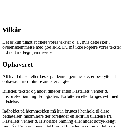
Vilkår
Det er kun tilladt at citere vores tekster o. a., hvis dette sker i
overensstemmelse med god skik. Du må ikke kopiere vores tekster
ind i dit indlæg/hjemmeside.
Ophavsret
Alt hvad du ser eller læser på denne hjemmeside, er beskyttet af
ophavsret, medmindre andet er angivet.
Billeder, tekster og andet tilhører enten Kastellets Venner &
Historiske Samling, Fotografen, Forfatteren eller bruges evt. med
tilladelse.
Indholdet på hjemmesiden må kun bruges i henhold til disse
betingelser, medmindre der foreligger en skriftlig tilladelse fra
Kastellets Venner & Historiske Samling eller andet udtrykkeligt
fremgår. Enhver uberettiget brug af billeder, tekst og andet, kan