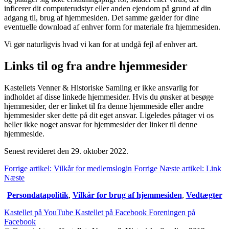
inficerer dit computerudstyr eller anden ejendom på grund af din
adgang til, brug af hjemmesiden. Det samme gælder for dine
eventuelle download af enhver form for materiale fra hjemmesiden.
Vi gør naturligvis hvad vi kan for at undgå fejl af enhver art.
Links til og fra andre hjemmesider
Kastellets Venner & Historiske Samling er ikke ansvarlig for
indholdet af disse linkede hjemmesider. Hvis du ønsker at besøge
hjemmesider, der er linket til fra denne hjemmeside eller andre
hjemmesider sker dette på dit eget ansvar. Ligeledes påtager vi os
heller ikke noget ansvar for hjemmesider der linker til denne
hjemmeside.
Senest revideret den 29. oktober 2022.
Forrige artikel: Vilkår for medlemslogin
Forrige
Næste artikel: Link
Næste
Persondatapolitik
,
Vilkår for brug af hjemmesiden
,
Vedtægter
Kastellet på YouTube
Kastellet på Facebook
Foreningen på
Facebook