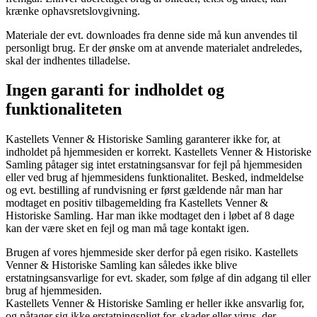
krænke ophavsretslovgivning.
Materiale der evt. downloades fra denne side må kun anvendes til
personligt brug. Er der ønske om at anvende materialet andreledes,
skal der indhentes tilladelse.
Ingen garanti for indholdet og
funktionaliteten
Kastellets Venner & Historiske Samling garanterer ikke for, at
indholdet på hjemmesiden er korrekt. Kastellets Venner & Historiske
Samling påtager sig intet erstatningsansvar for fejl på hjemmesiden
eller ved brug af hjemmesidens funktionalitet. Besked, indmeldelse
og evt. bestilling af rundvisning er først gældende når man har
modtaget en positiv tilbagemelding fra Kastellets Venner &
Historiske Samling. Har man ikke modtaget den i løbet af 8 dage
kan der være sket en fejl og man må tage kontakt igen.
Brugen af vores hjemmeside sker derfor på egen risiko. Kastellets
Venner & Historiske Samling kan således ikke blive
erstatningsansvarlige for evt. skader, som følge af din adgang til eller
brug af hjemmesiden.
Kastellets Venner & Historiske Samling er heller ikke ansvarlig for,
og påtager sig ikke erstatningspligt for, skader eller virus, der