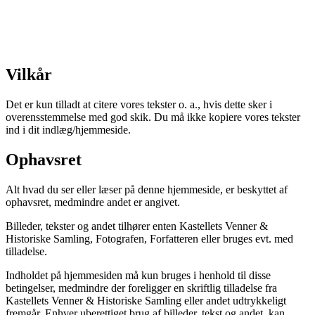
Vilkår
Det er kun tilladt at citere vores tekster o. a., hvis dette sker i
overensstemmelse med god skik. Du må ikke kopiere vores tekster
ind i dit indlæg/hjemmeside.
Ophavsret
Alt hvad du ser eller læser på denne hjemmeside, er beskyttet af
ophavsret, medmindre andet er angivet.
Billeder, tekster og andet tilhører enten Kastellets Venner &
Historiske Samling, Fotografen, Forfatteren eller bruges evt. med
tilladelse.
Indholdet på hjemmesiden må kun bruges i henhold til disse
betingelser, medmindre der foreligger en skriftlig tilladelse fra
Kastellets Venner & Historiske Samling eller andet udtrykkeligt
fremgår. Enhver uberettiget brug af billeder, tekst og andet, kan