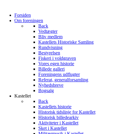
Forsiden
Om foreningen
Back
Vedtægter
Bliv medlem
Kastellets Historiske Samling
Rundvisning
Bestyrelsen
Fiskeri i voldgraven
Vores egen historie
Billede galleri
Foreningens udflugter
Referat, generalforsamling
Nyhedsbreve
Bogsalg
Kastellet
Back
Kastellets historie
Historisk tidslinje for Kastellet
Historisk billedearkiv
Aktiviteter i Kastellet
Sket i Kastellet
Militærmusik i Kastellet