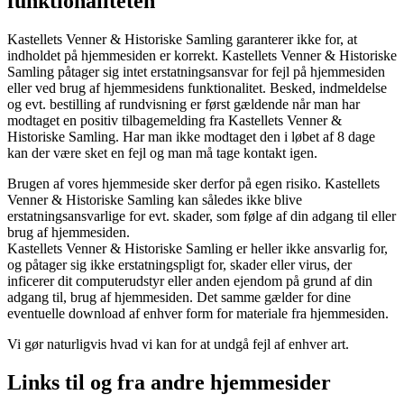
funktionaliteten
Kastellets Venner & Historiske Samling garanterer ikke for, at
indholdet på hjemmesiden er korrekt. Kastellets Venner & Historiske
Samling påtager sig intet erstatningsansvar for fejl på hjemmesiden
eller ved brug af hjemmesidens funktionalitet. Besked, indmeldelse
og evt. bestilling af rundvisning er først gældende når man har
modtaget en positiv tilbagemelding fra Kastellets Venner &
Historiske Samling. Har man ikke modtaget den i løbet af 8 dage
kan der være sket en fejl og man må tage kontakt igen.
Brugen af vores hjemmeside sker derfor på egen risiko. Kastellets
Venner & Historiske Samling kan således ikke blive
erstatningsansvarlige for evt. skader, som følge af din adgang til eller
brug af hjemmesiden.
Kastellets Venner & Historiske Samling er heller ikke ansvarlig for,
og påtager sig ikke erstatningspligt for, skader eller virus, der
inficerer dit computerudstyr eller anden ejendom på grund af din
adgang til, brug af hjemmesiden. Det samme gælder for dine
eventuelle download af enhver form for materiale fra hjemmesiden.
Vi gør naturligvis hvad vi kan for at undgå fejl af enhver art.
Links til og fra andre hjemmesider