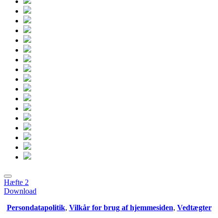
Hæfte 2
Download
Persondatapolitik
,
Vilkår for brug af hjemmesiden
,
Vedtægter