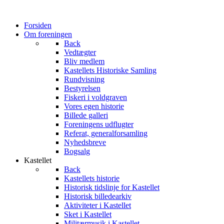
Forsiden
Om foreningen
Back
Vedtægter
Bliv medlem
Kastellets Historiske Samling
Rundvisning
Bestyrelsen
Fiskeri i voldgraven
Vores egen historie
Billede galleri
Foreningens udflugter
Referat, generalforsamling
Nyhedsbreve
Bogsalg
Kastellet
Back
Kastellets historie
Historisk tidslinje for Kastellet
Historisk billedearkiv
Aktiviteter i Kastellet
Sket i Kastellet
Militærmusik i Kastellet