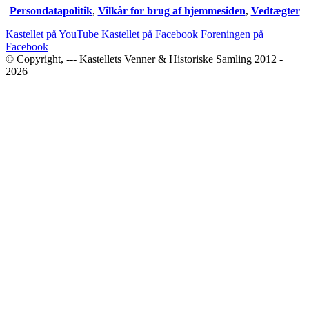
Persondatapolitik
,
Vilkår for brug af hjemmesiden
,
Vedtægter
Kastellet på YouTube
Kastellet på Facebook
Foreningen på
Facebook
© Copyright, --- Kastellets Venner & Historiske Samling 2012 -
2026