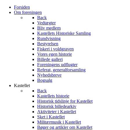
Forsiden
Om foreningen
Back
Vedtægter
Bliv medlem
Kastellets Historiske Samling
Rundvisning
Bestyrelsen
Fiskeri i voldgraven
Vores egen historie
Billede galleri
Foreningens udflugter
Referat, generalforsamling
Nyhedsbreve
Bogsalg
Kastellet
Back
Kastellets historie
Historisk tidslinje for Kastellet
Historisk billedearkiv
Aktiviteter i Kastellet
Sket i Kastellet
Militærmusik i Kastellet
Bøger og artikler om Kastellet