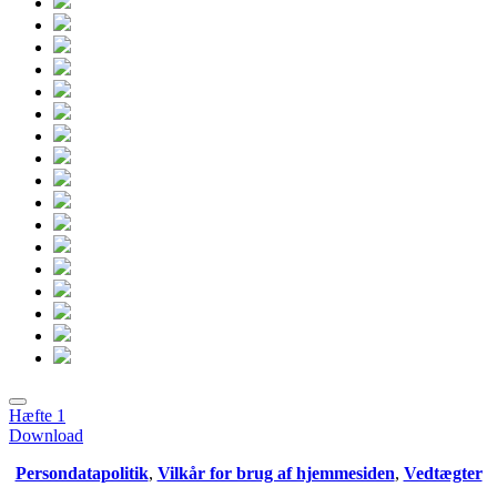
Hæfte 1
Download
Persondatapolitik
,
Vilkår for brug af hjemmesiden
,
Vedtægter