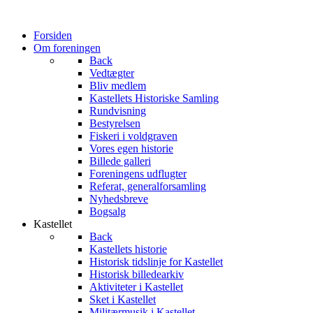
Forsiden
Om foreningen
Back
Vedtægter
Bliv medlem
Kastellets Historiske Samling
Rundvisning
Bestyrelsen
Fiskeri i voldgraven
Vores egen historie
Billede galleri
Foreningens udflugter
Referat, generalforsamling
Nyhedsbreve
Bogsalg
Kastellet
Back
Kastellets historie
Historisk tidslinje for Kastellet
Historisk billedearkiv
Aktiviteter i Kastellet
Sket i Kastellet
Militærmusik i Kastellet