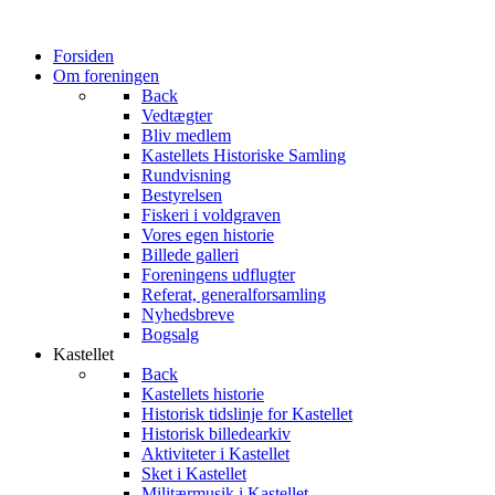
Forsiden
Om foreningen
Back
Vedtægter
Bliv medlem
Kastellets Historiske Samling
Rundvisning
Bestyrelsen
Fiskeri i voldgraven
Vores egen historie
Billede galleri
Foreningens udflugter
Referat, generalforsamling
Nyhedsbreve
Bogsalg
Kastellet
Back
Kastellets historie
Historisk tidslinje for Kastellet
Historisk billedearkiv
Aktiviteter i Kastellet
Sket i Kastellet
Militærmusik i Kastellet