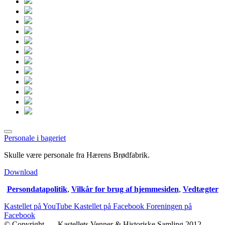
Personale i bageriet
Skulle være personale fra Hærens Brødfabrik.
Download
Persondatapolitik
,
Vilkår for brug af hjemmesiden
,
Vedtægter
Kastellet på YouTube
Kastellet på Facebook
Foreningen på
Facebook
© Copyright, --- Kastellets Venner & Historiske Samling 2012 -